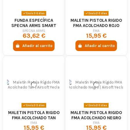
calidad, asegurando que encontrarás el maletín perfecto para mantener tu
pistola protegida y segura en cualquier situación.
Envío 3-5 días
Envío 2-3 días
¡Explora nuestra amplia selección de maletines para pistolas de airsoft y
FUNDA ESPECÍFICA
MALETIN PISTOLA RIGIDO
encuentra el maletín que mas se adapte a tus necesidades!
SPECNA ARMS SMART
FMA ACOLCHADO ROJO
Categorías relacionadas:
GUN CASE 47CM -
SPECNA ARMS
FMA
63,62 €
15,95 €
SPECNA ARMS
-
Maletines de airsoft para fusiles
-
Maletines de airsoft para francotiradores
Añadir al carrito
Añadir al carrito
Envío 2-3 días
Envío 2-3 días
MALETIN PISTOLA RIGIDO
MALETIN PISTOLA RIGIDO
FMA ACOLCHADO TAN
FMA ACOLCHADO NEGRO
FMA
FMA
15,95 €
15,95 €