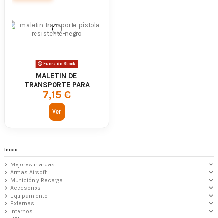
Fuera de Stock
MALETIN DE
TRANSPORTE PARA
7,15 €
PISTOLA
Ver
Inicio
Mejores marcas
Armas Airsoft
Munición y Recarga
Accesorios
Equipamiento
Externas
Internos