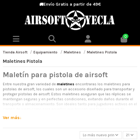
Envío Gratis a partir de 49€
🚚
0
Tienda Airsoft
Equipamiento
Maletines
Maletines Pistola
Maletines Pistola
Maletín para pistola de airsoft
Entre nuestra gran variedad de
maletines
encontraras los maletines para
pistolas de airsoft, los cuales son un accesorio diseñado para transportar y
proteger pistolas de airsoft. Estos maletines aseguran que las réplicas se
mantengan seguras y en perfectas condiciones, evitando daños durante el
transporte o almacenamiento. Son ideales tanto para jugadores activos en el
campo de juego como para aquellos que buscan una forma segura de
guardar sus pistolas en casa.
Ver más
Características del Maletín para Pistola de Airsoft
Los maletines para pistolas de airsoft están diseñados con una variedad de
Lo más nuevo primero
21
características que garantizan la protección y seguridad de nuestras