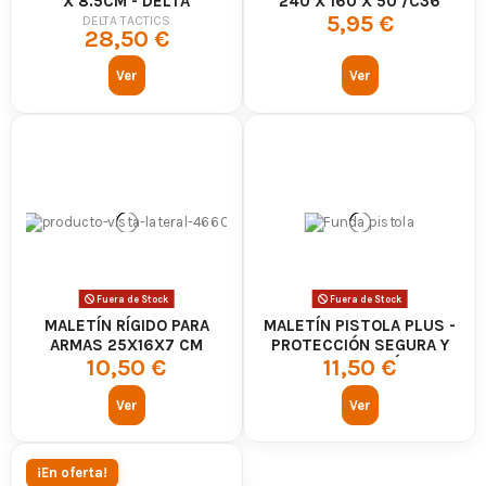
X 8.5CM - DELTA
240 X 160 X 50 /C36
5,95 €
TACTICS
DELTA TACTICS
28,50 €
Ver
Ver
Fuera de Stock
Fuera de Stock
MALETÍN RÍGIDO PARA
MALETÍN PISTOLA PLUS -
ARMAS 25X16X7 CM
PROTECCIÓN SEGURA Y
10,50 €
11,50 €
TRANSPORTE CÓMODO
Ver
Ver
¡En oferta!