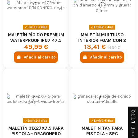
Envío 2-3 días
Envío 2-3 días
MALETÍN RÍGIDO PREMIUM
MALETÍN MULTIUSO
WATERPROOF IP67 47.5
INTERIOR FOAM CON 2
49,99 €
13,41 €
CM NEGRO - DRAGONPRO
CLIPS
14,90 €
Añadir al carrito
Añadir al carrito
FILTRO
Envío 2-3 días
Envío 3-5 días
MALETÍN 31X27X7,5 PARA
MALETIN TAN PARA
PISTOLA - DRAGONPRO
PISTOLA - SRC