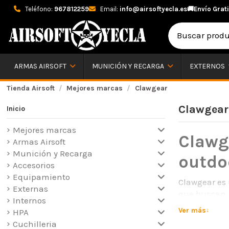
Teléfono:
967812259
Email:
info@airsoftyecla.es
🚚
Envío Grati
ARMAS AIRSOFT
MUNICIÓN Y RECARGA
EXTERNOS
Tienda Airsoft
Mejores marcas
Clawgear
Clawgear
Inicio
Mejores marcas
Clawg
Armas Airsoft
Munición y Recarga
outdo
Accesorios
Equipamiento
Clawgear es 
Externas
que buscan r
Internos
sector táctic
Ver más
HPA
amantes de l
Cuchilleria