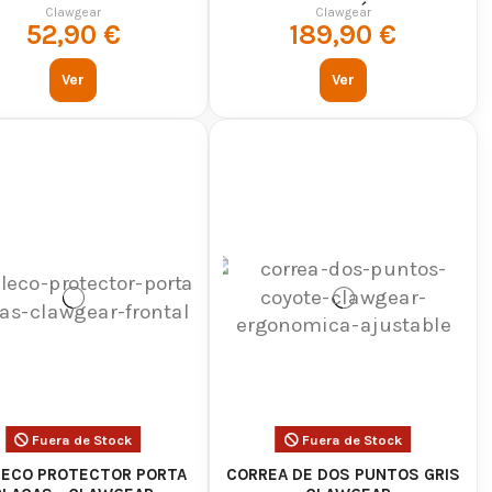
INVERNAL TÁCTICO
Clawgear
Clawgear
52,90 €
189,90 €
 tácticos facilita crear configuraciones personalizadas
Ver
Ver
ilitar, diseño funcional y resistencia. Sus productos
s tácticas, airsoft y entornos outdoor.
bricación de sus prendas y accesorios, Clawgear
áctico profesional y deportivo.
r
Fuera de Stock
Fuera de Stock
alecos y accesorios
ECO PROTECTOR PORTA
CORREA DE DOS PUNTOS GRIS