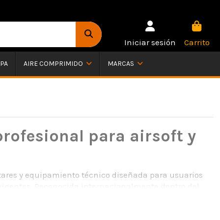
Iniciar sesión
Carrito
PA
AIRE COMPRIMIDO
MARCAS
rofesional para airsoft y
itares y equipamiento técnico diseñada para usuarios
xigentes. Reconocida internacionalmente dentro del
militares, operadores tácticos, jugadores de airsoft y