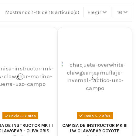
convertido en una referencia dentro del equipamiento
o intensivo y ofrecer una experiencia cómoda tanto en
Mostrando 1-16 de 16 artículo(s)
Elegir
16
ima movilidad
 movimiento, resistencia y comodidad durante largas
 estratégicos para mejorar la durabilidad en las zonas
funcionalidad sin renunciar a una estética táctica
ares de la marca. Están pensados para ofrecer
 de juego o trabajo táctico.
Envío 5-7 días
Envío 5-7 días
ara mejorar la comodidad y la utilidad durante el uso
A DE INSTRUCTOR MK III
CAMISA DE INSTRUCTOR MK III
CLAWGEAR - OLIVA GRIS
LW CLAWGEAR COYOTE