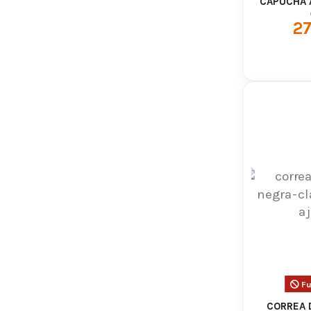
CAPUCHA A
Uso recome
CLA
27
Enfoque
Descubre más
Fu
CORREA 