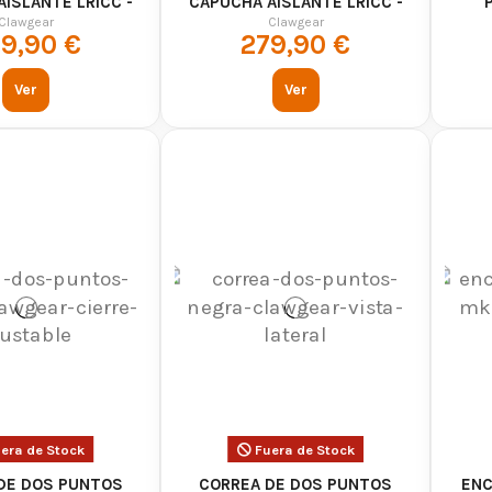
ISLANTE LRICC -
CAPUCHA AISLANTE LRICC -
ndado
Airsoft, entrenamiento táctico y ou
WGEAR - MC
CLAWGEAR - ARTIC
Clawgear
Clawgear
9,90 €
279,90 €
Resistencia, funcionalidad y comod
Ver
Ver
 ropa táctica y equipamiento militar en
AirsoftYecla.es
era de Stock
Fuera de Stock
DE DOS PUNTOS
CORREA DE DOS PUNTOS
ENC