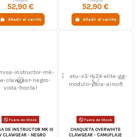
cos
PIEDRA
Clawgear
Clawgear
52,90 €
52,90 €
os diseñados para integrarse fácilmente con chalecos,
Añadir al carrito
Añadir al carrito
ntener una buena movilidad y comodidad incluso en
nes, chalecos, mochilas, gorras y guantes preparados
entos airsoft.
Fuera de Stock
Fuera de Stock
s que buscan equipamiento táctico resistente y cómodo
A DE INSTRUCTOR MK III
CHAQUETA OVERWHITE
n mantener una apariencia profesional y mejorar la
W CLAWGEAR - NEGRO
CLAWGEAR - CAMUFLAJE