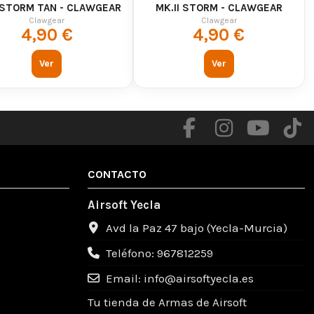
I STORM TAN - CLAWGEAR
MK.II STORM - CLAWGEAR
Clawgear
Clawgear
4,90 €
4,90 €
Ver
Ver
CONTACTO
Airsoft Yecla
Avd la Paz 47 bajo (Yecla-Murcia)
Teléfono: 967812259
Email: info@airsoftyecla.es
Tu tienda de Armas de Airsoft