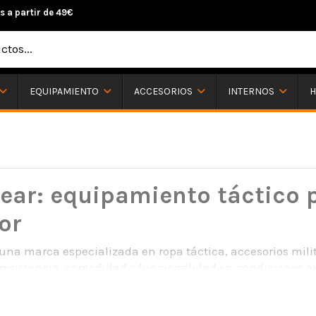
s a partir de 49€
H
EQUIPAMIENTO
ACCESORIOS
INTERNOS
ear: equipamiento táctico p
or
una marca especializada en ropa táctica, accesorios mil
esistencia, comodidad y funcionalidad en condiciones e
o, la marca destaca por desarrollar productos orientados a 
as actividades outdoor.