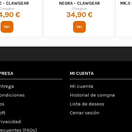
E - CLAWGEAR
NEGRA - CLAWGEAR
MK.I
Clawgear
Clawgear
4,90 €
34,90 €
Ver
Ver
PRESA
MI CUENTA
ntrega
Mi cuenta
condiciones
Historial de compra
os
Lista de deseos
oft
Cerrar sesión
Privacidad
recuentes (FAQs)