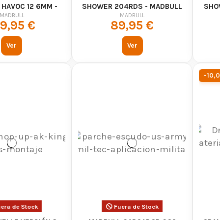
 HAVOC 12 6MM -
SHOWER 204RDS - MADBULL
SHO
ADBULL
MADBULL
MADBULL
9,95 €
89,95 €
Ver
Ver
-10,
era de Stock
Fuera de Stock