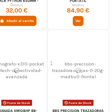
ACK PYTHON 650MM -
PORTÁTIL
RECISIÓN Y POTENCIA
MADBULL
MADBULL
32,00 €
84,90 €
MEJORADA
Añadir al carrito
Ver
Fuera de Stock
Fuera de Stock
RANADA XM108HP BB-
BBS PRECISION TRAZADORAS