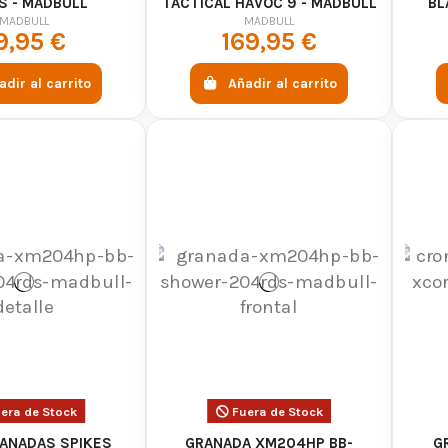
S - MADBULL
TACTICAL HAVOC 9 - MADBULL
BL
P
MADBULL
MADBULL
9,95 €
169,95 €
adir al carrito
Añadir al carrito
era de Stock
Fuera de Stock
ANADAS SPIKES
GRANADA XM204HP BB-
G