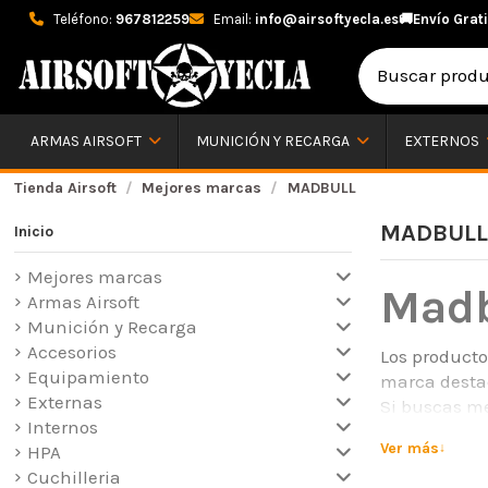
Teléfono:
967812259
Email:
info@airsoftyecla.es
🚚
Envío Grati
ARMAS AIRSOFT
MUNICIÓN Y RECARGA
EXTERNOS
Tienda Airsoft
Mejores marcas
MADBULL
MADBULL
Inicio
Mejores marcas
Madb
Armas Airsoft
Munición y Recarga
Accesorios
Los producto
Equipamiento
marca destac
Externas
Si buscas me
Internos
opciones más
Ver más
HPA
productos Ma
Cuchilleria