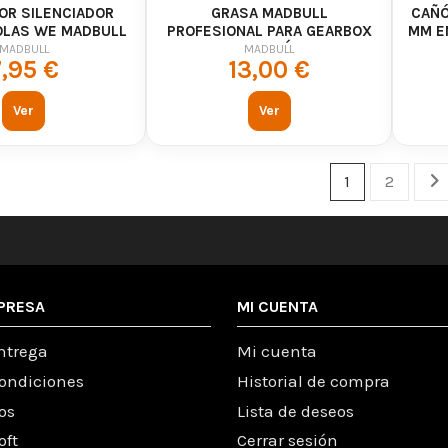
OR SILENCIADOR
GRASA MADBULL
CAÑÓ
OLAS WE MADBULL
PROFESIONAL PARA GEARBOX
MM E
LE WE KJW TOKYO
Y PISTÓN
MADBULL
MADBULL
7,95 €
13,00 €
MARUI
Ver
Ver
1
2
PRESA
MI CUENTA
ntrega
Mi cuenta
condiciones
Historial de compra
os
Lista de deseos
oft
Cerrar sesión