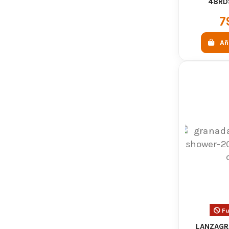
48RD
7
Añ
Fu
LANZAGR