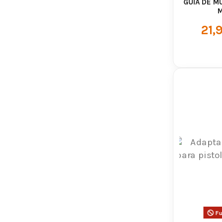
GUÍA DE M
M
21,
Fu