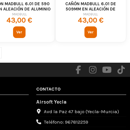
N MADBULL 6.01 DE 590
CAÑÓN MADBULL 6.01 DE
N ALEACIÓN DE ALUMINIO
509MM EN ALEACIÓN DE
7075
ALUMINIO 7075
MADBULL
MADBULL
43,00 €
43,00 €
Ver
Ver
CONTACTO
Airsoft Yecla
Avd la Paz 47 bajo (Yecla-Murcia)
Teléfono: 967812259