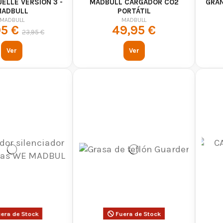
UELLE VERSIÓN 3 -
MADBULL CARGADOR CO2
GRA
ADBULL
PORTÁTIL
MADBULL
MADBULL
95 €
49,95 €
23,95 €
Ver
Ver
era de Stock
Fuera de Stock