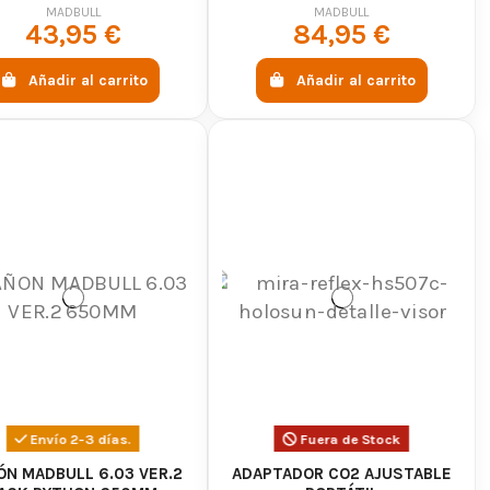
as airsoft, bocachas y diferentes accesorios tácticos
SNIPERS - GRIS
MADBULL
MADBULL
43,95 €
84,95 €
les con muchas réplicas?
Añadir al carrito
Añadir al carrito
t populares como M4, HK416 y otras configuraciones
ecisión?
ar la estabilidad y precisión de disparo.
line?
ienda online con envío rápido, pago seguro y una
Envío 2-3 días.
Fuera de Stock
ÓN MADBULL 6.03 VER.2
ADAPTADOR CO2 AJUSTABLE