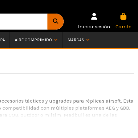
Iniciar sesión
Carrito
PA
AIRE COMPRIMIDO
MARCAS
ccesorios tácticos y upgrades para réplicas airsoft. Esta
y compatibilidad con múltiples plataformas AEG y GBB.
para CQB, outdoor o milsim, Madbull es una de las
t Yecla puedes encontrar una amplia selección de