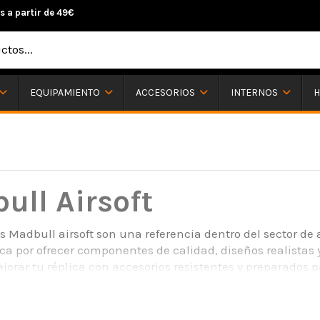
s a partir de 49€
H
EQUIPAMIENTO
ACCESORIOS
INTERNOS
ull Airsoft
s Madbull airsoft son una referencia dentro del sector de a
a por ofrecer componentes de calidad, diseños realistas 
jorar tu réplica con accesorios resistentes y preparados 
 utilizadas por jugadores de todos los niveles. En Airsof
dbull con compra online segura y envío rápido.