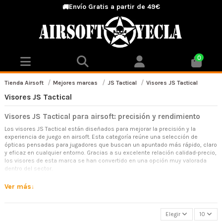
Envío Gratis a partir de 49€
🚚
0
Tienda Airsoft
Mejores marcas
JS Tactical
Visores JS Tactical
Visores JS Tactical
Visores JS Tactical para airsoft: precisión y rendimiento
Los visores JS Tactical están diseñados para mejorar la precisión y la
experiencia de juego en airsoft. Esta categoría reúne una selección de
ópticas pensadas para jugadores que buscan un apuntado más rápido, claro
y eficaz en cualquier entorno. Gracias a su excelente relación calidad-precio,
los visores de esta marca se han convertido en una opción muy valorada
dentro del sector.
Mejora tu puntería de forma sencilla
Ver más
Un visor es un accesorio fundamental en airsoft, ya que permite apuntar con
mayor precisión y rapidez. Los modelos de JS Tactical están diseñados para
facilitar el uso incluso a jugadores principiantes, ofreciendo una visión clara
Elegir
10
del objetivo sin complicaciones.