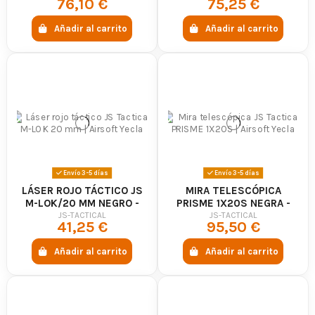
76,10 €
75,25 €
Añadir al carrito
Añadir al carrito
Envío 3-5 días
Envío 3-5 días
LÁSER ROJO TÁCTICO JS
MIRA TELESCÓPICA
M-LOK/20 MM NEGRO -
PRISME 1X20S NEGRA -
JS TACTICAL
JS TACTICAL
JS-TACTICAL
JS-TACTICAL
41,25 €
95,50 €
Añadir al carrito
Añadir al carrito