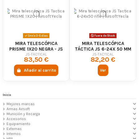
Envío 3-5 días
Fuera de Stock
MIRA TELESCÓPICA
MIRA TELESCÓPICA
PRISME 1X20 NEGRA - JS
TÁCTICA JS 6-24X 50 MM
TACTICAL
- JS TACTICAL
JS-TACTICAL
JS-TACTICAL
83,50 €
82,20 €
Añadir al carrito
Ver
Inicio
Mejores marcas
Armas Airsoft
Munición y Recarga
Accesorios
Equipamiento
Externas
Internos
HPA