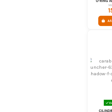
O-RING A
M
1
Añ
E
CILIND