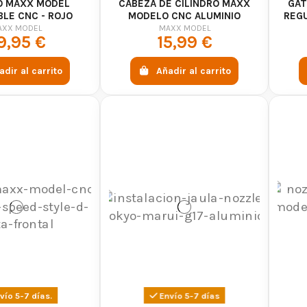
O MAXX MODEL
CABEZA DE CILINDRO MAXX
GAT
LE CNC - ROJO
MODELO CNC ALUMINIO
REGU
AXX MODEL
MAXX MODEL
9,95 €
15,99 €
adir al carrito
Añadir al carrito
vío 5-7 días.
Envío 5-7 días