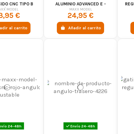
IDO CNC TIPO B
ALUMINIO ADVANCED E -
REG
MM) - MAXX MODEL
TITANIO
AXX MODEL
MAXX MODEL
3,95 €
24,95 €
adir al carrito
Añadir al carrito
nvío 24-48h
Envío 24-48h