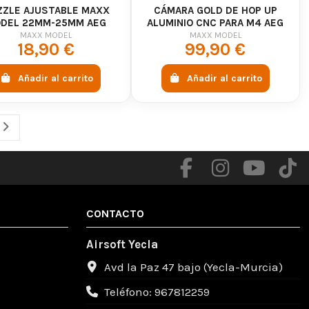
ZZLE AJUSTABLE MAXX
CÁMARA GOLD DE HOP UP
DEL 22MM-25MM AEG
ALUMINIO CNC PARA M4 AEG
MAXX MODEL
MAXX MODEL
18,90 €
99,90 €
Añadir al carrito
Añadir al carrito
CONTACTO
Airsoft Yecla
Avd la Paz 47 bajo (Yecla-Murcia)
Teléfono: 967812259