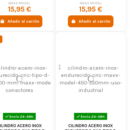
s CNC para réplicas airsoft, especialmente cámaras
MODEL
MODEL
MAXX MODEL
MAXX MODEL
15,95 €
15,95 €
ran el rendimiento?
Añadir al carrito
Añadir al carrito
idad del disparo, ofreciendo mayor precisión y
iferentes componentes premium compatibles con
 online?
ío rápido, pago seguro y una amplia selección de
Envío 24-48h
Envío 24-48h
ILINDRO ACERO INOX
CILINDRO ACERO INOX