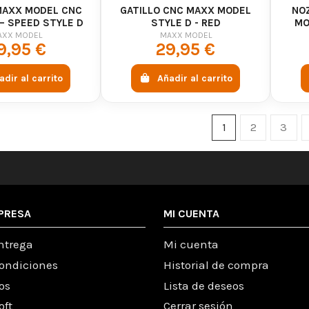
MAXX MODEL CNC
GATILLO CNC MAXX MODEL
NO
– SPEED STYLE D
STYLE D - RED
MO
AXX MODEL
MAXX MODEL
9,95 €
29,95 €
adir al carrito
Añadir al carrito
1
2
3
PRESA
MI CUENTA
ntrega
Mi cuenta
condiciones
Historial de compra
os
Lista de deseos
oft
Cerrar sesión