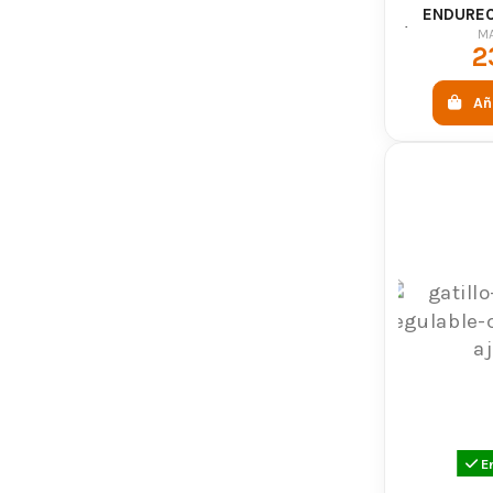
ENDUREC
(400-450 
M
2
Añ
E