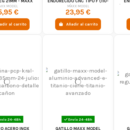
EG 21MM - MAXX
ENDURECIDO CNC TIPO F (110-
EN
MODEL
200 MM) - MAXX MODEL
(200
AXX MODEL
MAXX MODEL
5,95 €
23,95 €
adir al carrito
Añadir al carrito
nvío 24-48h
Envío 24-48h
RO ACERO INOX
GATILLO MAXX MODEL
G