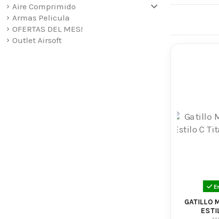
Aire Comprimido
Compr
Armas Pelicula
OFERTAS DEL MES!
Comprar comp
Outlet Airsoft
fabricadas e
avanzadas y 
Dentro del c
diferentes u
competitiv
Cámar
Las cámaras 
calidad y su
alimentación
Muchos jugad
E
fabricación 
GATILLO 
ESTI
Upgra