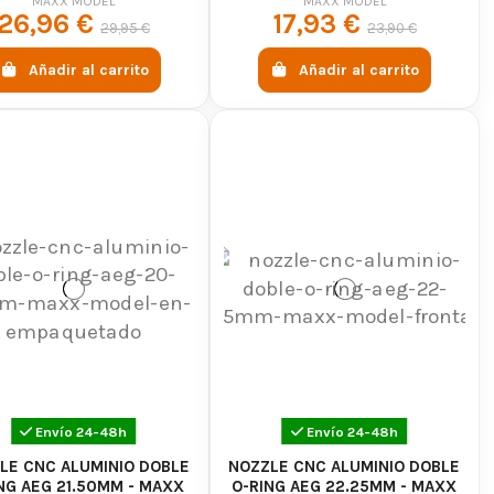
TITAN
MAXX MODEL
MAXX MODEL
26,96 €
17,93 €
29,95 €
23,90 €
s internos y externos preparados para mejorar el
por su resistencia, estética y precisión de mecanizado.
Añadir al carrito
Añadir al carrito
guraciones personalizadas y upgrades orientados a
x Model con envío gratis desde 50€, entrega 24h-48h y
l para tu réplica
ilidad con tu plataforma airsoft y definir qué aspecto
s hop-up CNC son una de las mejoras más recomendadas.
 componentes internos reforzados.
ción que utilizas habitualmente, ya sea CQB, outdoor o
 Model airsoft
Envío 24-48h
Envío 24-48h
LE CNC ALUMINIO DOBLE
NOZZLE CNC ALUMINIO DOBLE
NG AEG 21.50MM - MAXX
O-RING AEG 22.25MM - MAXX