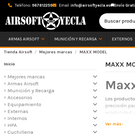
Teléfono:
967812259
Email:
info@airsoftyecla.es
🚚
Envío Grati
ARMAS AIRSOFT
MUNICIÓN Y RECARGA
EXTERNOS
Tienda Airsoft
Mejores marcas
MAXX MODEL
MAXX M
Inicio
Mejores marcas
Maxx
Armas Airsoft
Munición y Recarga
Accesorios
Los producto
Equipamiento
precisión pa
Externas
estabilidad,
Internos
calidad prof
Ver más
HPA
Airsoft Yecl
Cuchilleria
rápido.