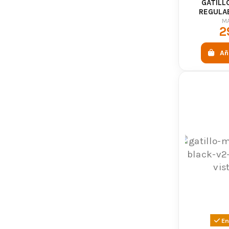
GATILL
REGULAB
M
2
Añ
En